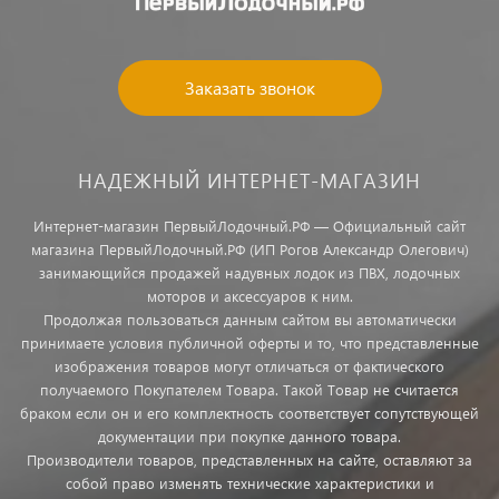
Заказать звонок
НАДЕЖНЫЙ ИНТЕРНЕТ-МАГАЗИН
Интернет-магазин ПервыйЛодочный.РФ — Официальный сайт
магазина ПервыйЛодочный.РФ (ИП Рогов Александр Олегович)
занимающийся продажей надувных лодок из ПВХ, лодочных
моторов и аксессуаров к ним.
Продолжая пользоваться данным сайтом вы автоматически
принимаете условия публичной оферты и то, что представленные
изображения товаров могут отличаться от фактического
получаемого Покупателем Товара. Такой Товар не считается
браком если он и его комплектность соответствует сопутствующей
документации при покупке данного товара.
Производители товаров, представленных на сайте, оставляют за
собой право изменять технические характеристики и