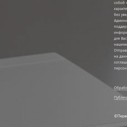
собой 
характ
без ув
Админи
поддер
информ
для Ва
нашими
Отправ
на дан
соглаш
персон
Обрабо
Публич
©Перв