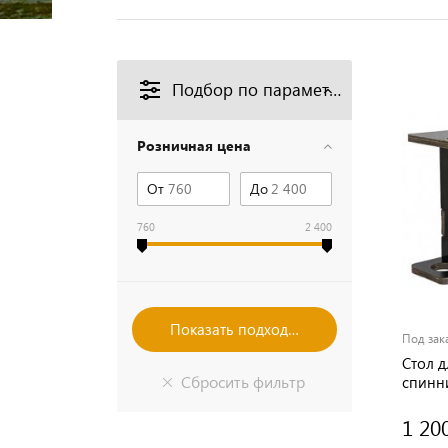
Подбор по параметрам
Розничная цена
От
До
760
2 400
Под зак
Стол д
спинн
1 20