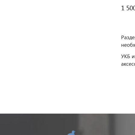
1 50
Разде
необх
УКБ и
аксес