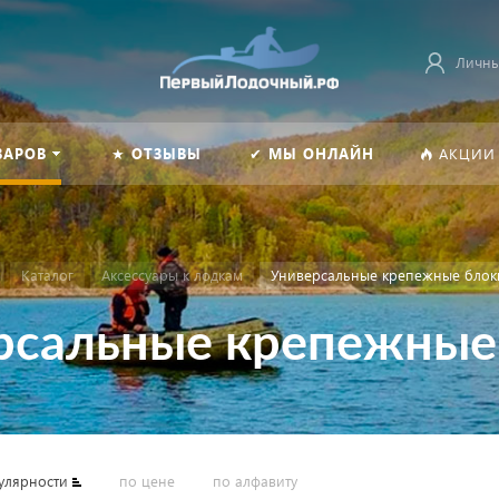
Личны
ВАРОВ
★ ОТЗЫВЫ
✔ МЫ ОНЛАЙН
АКЦИИ
Каталог
Аксессуары к лодкам
Универсальные крепежные блок
рсальные крепежные
улярности
по цене
по алфавиту