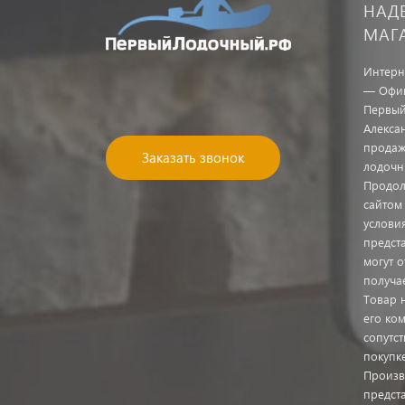
НАД
МАГ
Интерн
— Офиц
Первый
Алекса
продаж
Заказать звонок
лодочн
Продол
сайтом
услови
предст
могут о
получа
Товар 
его ком
сопутс
покупк
Произв
предста