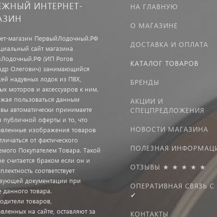
ЕЖНЫЙ ИНТЕРНЕТ-
НА ГЛАВНУЮ
АЗИН
О МАГАЗИНЕ
ет-магазин ПервыйЛодочный.РФ
ДОСТАВКА И ОПЛАТА
иальный сайт магазина
Лодочный.РФ (ИП Рогов
КАТАЛОГ ТОВАРОВ
ндр Олегович) занимающийся
ей надувных лодок из ПВХ,
БРЕНДЫ
ых моторов и аксессуаров к ним.
жая пользоваться данным
АКЦИИ И
 вы автоматически принимаете
СПЕЦПРЕДЛОЖЕНИЯ
я публичной оферты и то, что
НОВОСТИ МАГАЗИНА
авленные изображения товаров
тличаться от фактического
ПОЛЕЗНАЯ ИНФОРМАЦ
емого Покупателем Товара. Такой
не считается браком если он и
ОТЗЫВЫ ★ ★ ★ ★ ★
плектность соответствует
твующей документации при
ОПЕРАТИВНАЯ СВЯЗЬ С
е данного товара.
✔
одители товаров,
вленных на сайте, оставляют за
КОНТАКТЫ