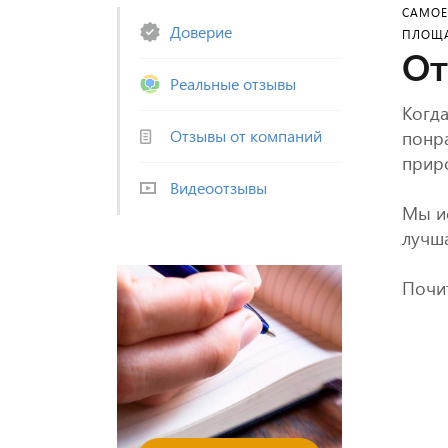
САМОЕ
Доверие
ПЛОЩА
От
Реальные отзывы
Когда
Отзывы от компаний
понра
прир
Видеоотзывы
Мы ис
лучша
Почит