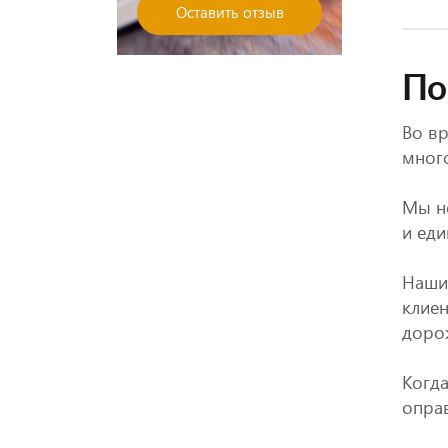
Оставить отзыв
По
Во вр
много
Мы н
и еди
Наши 
клиен
дорож
Когда
опра