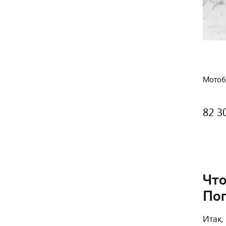
Мотобу
82 3
Что
Поп
Итак,