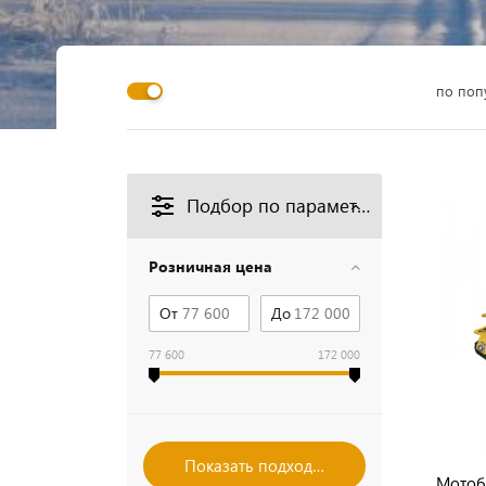
по поп
Подбор по параметрам
Розничная цена
От
До
77 600
172 000
Мотоб