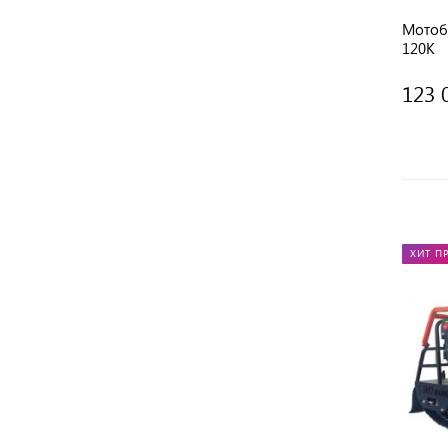
Мотоб
120К
123 
ХИТ П