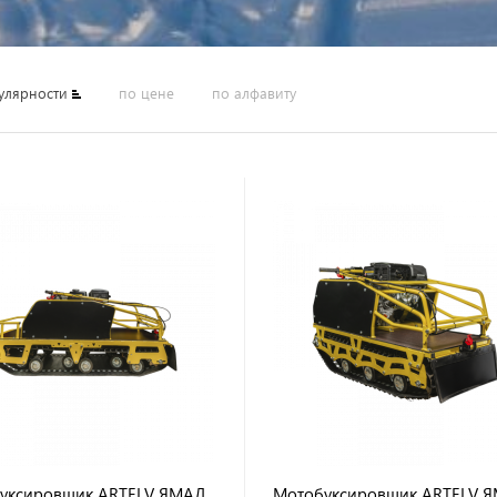
улярности
по цене
по алфавиту
уксировщик ARTELV ЯМАЛ
Мотобуксировщик ARTELV 