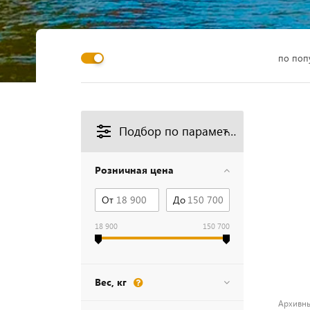
по поп
Подбор по параметрам
Розничная цена
От
До
18 900
150 700
Вес, кг
Архивны