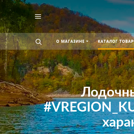
Найти
везде
О МАГАЗИНЕ
КАТАЛОГ ТОВАР
Лодочны
#VREGION_KUD
хара