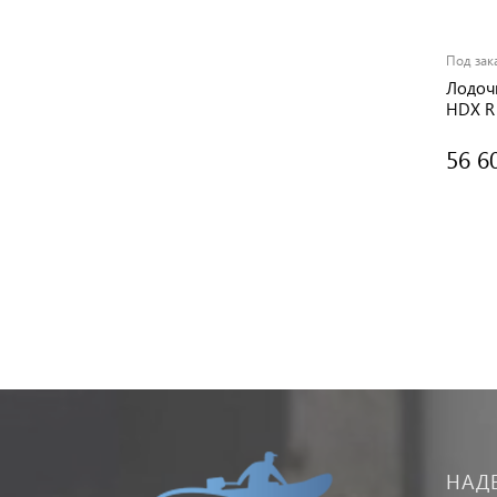
Под зак
Лодоч
HDX R 
56 6
НАД