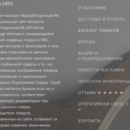
АЗИН
О МАГАЗИНЕ
ет-магазин ПервыйЛодочный.РФ
ДОСТАВКА И ОПЛАТА
иальный сайт магазина
Лодочный.РФ (ИП Рогов
КАТАЛОГ ТОВАРОВ
ндр Олегович) занимающийся
ей надувных лодок из ПВХ,
БРЕНДЫ
ых моторов и аксессуаров к ним.
жая пользоваться данным
АКЦИИ И
 вы автоматически принимаете
СПЕЦПРЕДЛОЖЕНИЯ
я публичной оферты и то, что
НОВОСТИ МАГАЗИНА
авленные изображения товаров
тличаться от фактического
ПОЛЕЗНАЯ ИНФОРМАЦ
емого Покупателем Товара. Такой
не считается браком если он и
ОТЗЫВЫ ★ ★ ★ ★ ★
плектность соответствует
твующей документации при
ОПЕРАТИВНАЯ СВЯЗЬ С
е данного товара.
✔
одители товаров,
вленных на сайте, оставляют за
КОНТАКТЫ
право изменять технические