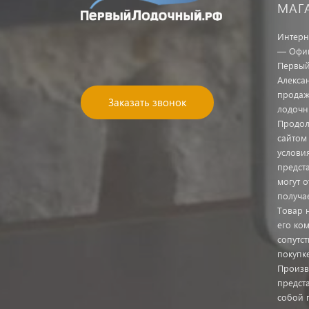
МАГ
Интерн
— Офиц
Первый
Алекса
продаж
Заказать звонок
лодочн
Продол
сайтом
услови
предст
могут о
получа
Товар 
его ком
сопутс
покупк
Произв
предста
собой 