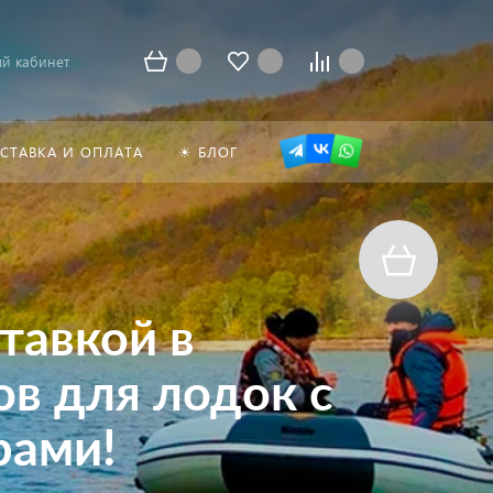
й кабинет
СТАВКА И ОПЛАТА
☀ БЛОГ
тавкой в
в для лодок с
рами!