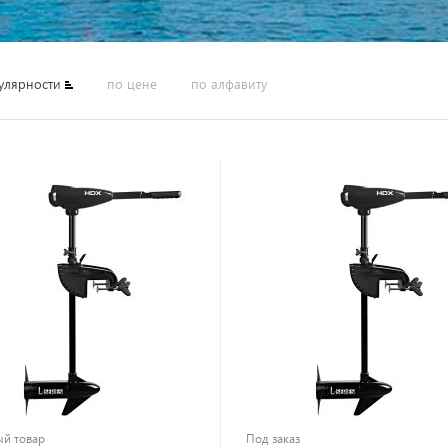
улярности
по цене
по алфавиту
й товар
Под заказ