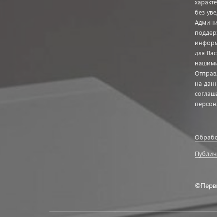
характ
без ув
Админи
поддер
информ
для Ва
нашими
Отправ
на дан
соглаш
персон
Обрабо
Публич
©Перв