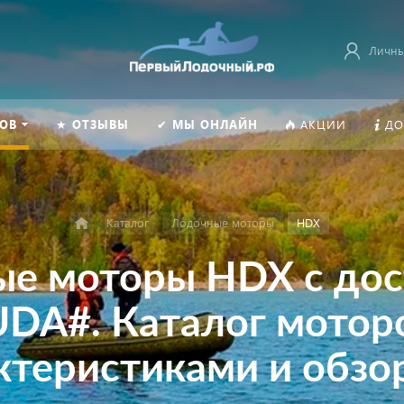
Личны
ОВ
★ ОТЗЫВЫ
✔ МЫ ОНЛАЙН
АКЦИИ
ДО
Каталог
Лодочные моторы
HDX
е моторы HDX с дос
A#. Каталог моторо
ктеристиками и обзо