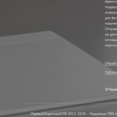
Админи
поддер
информ
для Ва
нашими
Отправ
на дан
соглаш
персон
Обрабо
Публич
©Перв
ПервыйЛодочный.РФ 2012-2026 - Надувные ПВХ л