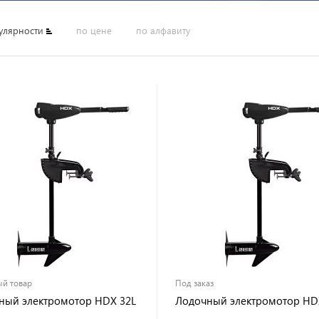
улярности
по цене
по алфавиту
й товар
Под заказ
ный электромотор HDX 32L
Лодочный электромотор HD