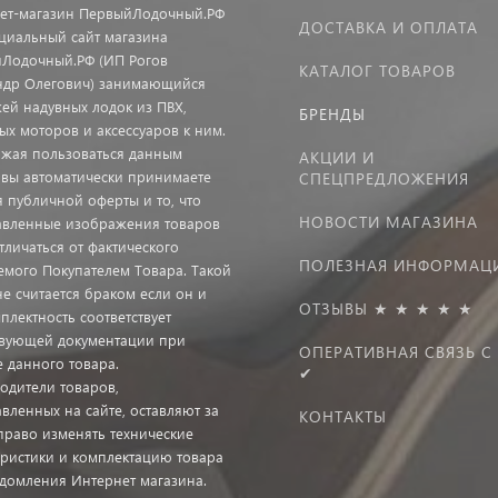
ет-магазин ПервыйЛодочный.РФ
ДОСТАВКА И ОПЛАТА
иальный сайт магазина
Лодочный.РФ (ИП Рогов
КАТАЛОГ ТОВАРОВ
ндр Олегович) занимающийся
ей надувных лодок из ПВХ,
БРЕНДЫ
ых моторов и аксессуаров к ним.
жая пользоваться данным
АКЦИИ И
 вы автоматически принимаете
СПЕЦПРЕДЛОЖЕНИЯ
я публичной оферты и то, что
НОВОСТИ МАГАЗИНА
авленные изображения товаров
тличаться от фактического
ПОЛЕЗНАЯ ИНФОРМАЦ
емого Покупателем Товара. Такой
не считается браком если он и
ОТЗЫВЫ ★ ★ ★ ★ ★
плектность соответствует
твующей документации при
ОПЕРАТИВНАЯ СВЯЗЬ С
е данного товара.
✔
одители товаров,
вленных на сайте, оставляют за
КОНТАКТЫ
право изменять технические
еристики и комплектацию товара
едомления Интернет магазина.