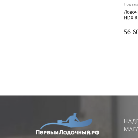
Под зак
Лодоч
HDX R 
56 6
НАД
МАГ