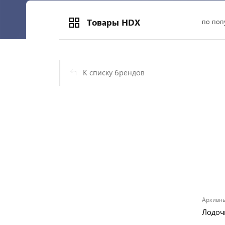
Товары HDX
по поп
К списку брендов
Архивны
Лодоч