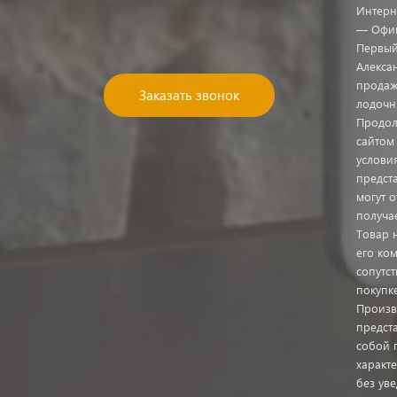
Интерн
— Офиц
Первый
Алекса
продаж
Заказать звонок
лодочн
Продол
сайтом
услови
предст
могут о
получа
Товар 
его ком
сопутс
покупк
Произв
предста
собой 
характ
без ув