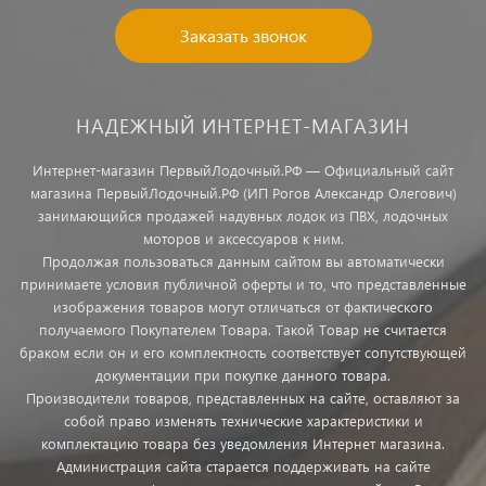
Заказать звонок
НАДЕЖНЫЙ ИНТЕРНЕТ-МАГАЗИН
Интернет-магазин ПервыйЛодочный.РФ — Официальный сайт
магазина ПервыйЛодочный.РФ (ИП Рогов Александр Олегович)
занимающийся продажей надувных лодок из ПВХ, лодочных
моторов и аксессуаров к ним.
Продолжая пользоваться данным сайтом вы автоматически
принимаете условия публичной оферты и то, что представленные
изображения товаров могут отличаться от фактического
получаемого Покупателем Товара. Такой Товар не считается
браком если он и его комплектность соответствует сопутствующей
документации при покупке данного товара.
Производители товаров, представленных на сайте, оставляют за
собой право изменять технические характеристики и
комплектацию товара без уведомления Интернет магазина.
Администрация сайта старается поддерживать на сайте