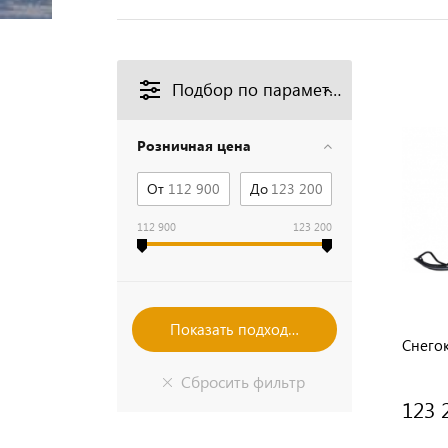
Подбор по параметрам
Розничная цена
От
До
112 900
123 200
Снего
123 