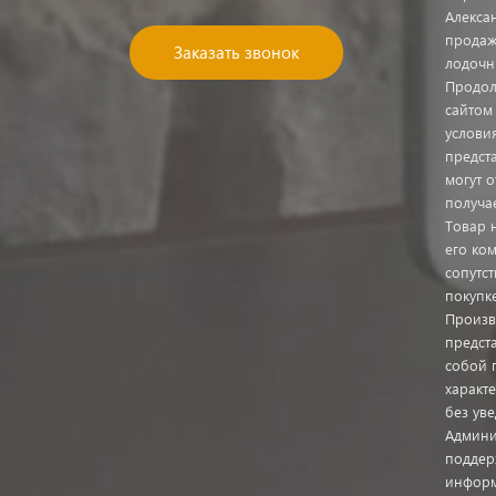
Алекса
продаж
Заказать звонок
лодочн
Продол
сайтом
услови
предст
могут о
получа
Товар 
его ком
сопутс
покупк
Произв
предста
собой 
характ
без ув
Админи
поддер
информ