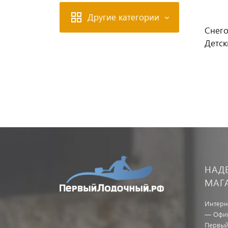
Другие категории
Снего
Детск
НАД
МАГ
Интерн
— Офиц
Первый