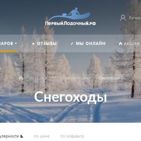
Личны
ВАРОВ
★ ОТЗЫВЫ
✔ МЫ ОНЛАЙН
АКЦИИ
Каталог
Мотобуксировщики
Снегоходы
Снегоходы
улярности
по цене
по алфавиту