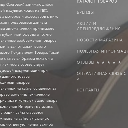
КАТАЛОГ ТОВАРОВ
ндр Олегович) занимающийся
ей надувных лодок из ПВХ,
БРЕНДЫ
ых моторов и аксессуаров к ним.
жая пользоваться данным
АКЦИИ И
 вы автоматически принимаете
СПЕЦПРЕДЛОЖЕНИЯ
я публичной оферты и то, что
НОВОСТИ МАГАЗИНА
авленные изображения товаров
тличаться от фактического
ПОЛЕЗНАЯ ИНФОРМАЦ
емого Покупателем Товара. Такой
не считается браком если он и
ОТЗЫВЫ ★ ★ ★ ★ ★
плектность соответствует
твующей документации при
ОПЕРАТИВНАЯ СВЯЗЬ С
е данного товара.
✔
одители товаров,
вленных на сайте, оставляют за
КОНТАКТЫ
право изменять технические
еристики и комплектацию товара
едомления Интернет магазина.
страция сайта старается
живать на сайте актуальную
ацию, для уточнения важной