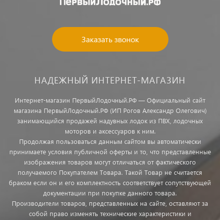
Заказать звонок
НАДЕЖНЫЙ ИНТЕРНЕТ-МАГАЗИН
Интернет-магазин ПервыйЛодочный.РФ — Официальный сайт
магазина ПервыйЛодочный.РФ (ИП Рогов Александр Олегович)
занимающийся продажей надувных лодок из ПВХ, лодочных
моторов и аксессуаров к ним.
Продолжая пользоваться данным сайтом вы автоматически
принимаете условия публичной оферты и то, что представленные
изображения товаров могут отличаться от фактического
получаемого Покупателем Товара. Такой Товар не считается
браком если он и его комплектность соответствует сопутствующей
документации при покупке данного товара.
Производители товаров, представленных на сайте, оставляют за
собой право изменять технические характеристики и