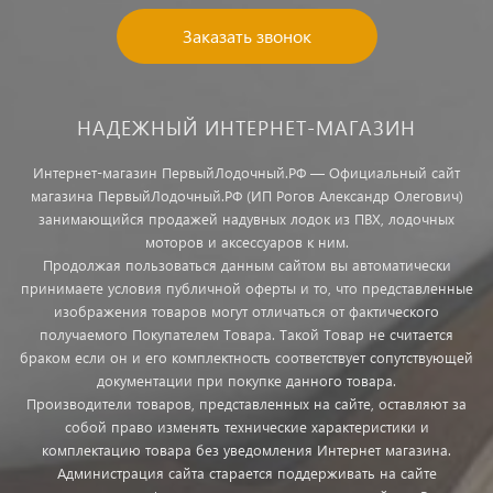
Заказать звонок
НАДЕЖНЫЙ ИНТЕРНЕТ-МАГАЗИН
Интернет-магазин ПервыйЛодочный.РФ — Официальный сайт
магазина ПервыйЛодочный.РФ (ИП Рогов Александр Олегович)
занимающийся продажей надувных лодок из ПВХ, лодочных
моторов и аксессуаров к ним.
Продолжая пользоваться данным сайтом вы автоматически
принимаете условия публичной оферты и то, что представленные
изображения товаров могут отличаться от фактического
получаемого Покупателем Товара. Такой Товар не считается
браком если он и его комплектность соответствует сопутствующей
документации при покупке данного товара.
Производители товаров, представленных на сайте, оставляют за
собой право изменять технические характеристики и
комплектацию товара без уведомления Интернет магазина.
Администрация сайта старается поддерживать на сайте