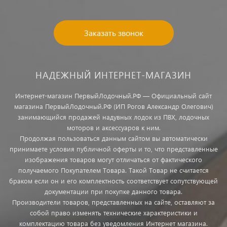
Заказать звонок
НАДЕЖНЫЙ ИНТЕРНЕТ-МАГАЗИН
Интернет-магазин ПервыйЛодочный.РФ — Официальный сайт
магазина ПервыйЛодочный.РФ (ИП Рогов Александр Олегович)
занимающийся продажей надувных лодок из ПВХ, лодочных
моторов и аксессуаров к ним.
Продолжая пользоваться данным сайтом вы автоматически
принимаете условия публичной оферты и то, что представленные
изображения товаров могут отличаться от фактического
получаемого Покупателем Товара. Такой Товар не считается
браком если он и его комплектность соответствует сопутствующей
документации при покупке данного товара.
Производители товаров, представленных на сайте, оставляют за
собой право изменять технические характеристики и
комплектацию товара без уведомления Интернет магазина.