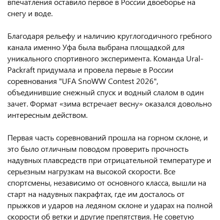
впечатления оставило первое в России двоеборье на
снегу и воде.
Благодаря рельефу и наличию круглогодичного гребного
канала именно Уфа была выбрана площадкой для
уникального спортивного эксперимента. Команда Ural-
Packraft придумала и провела первые в России
соревнования "UFA SnoWW Contest 2026",
объединившие снежный спуск и водный слалом в один
зачет. Формат «зима встречает весну» оказался довольно
интересным действом.
Первая часть соревнований прошла на горном склоне, и
это было отличным поводом проверить прочность
надувных плавсредств при отрицательной температуре и
серьезным нагрузкам на высокой скорости. Все
спортсмены, независимо от основного класса, вышли на
старт на надувных пакрафтах, где им досталось от
прыжков и ударов на ледяном склоне и ударах на полной
скорости об ветки и другие препятствия. Не советую