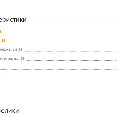
еристики
ллона, см
тора, л.с.
ролики