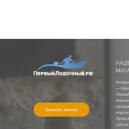
НАД
МАГ
Интерн
— Офиц
Первый
Алекса
продаж
Заказать звонок
лодочн
Продол
сайтом