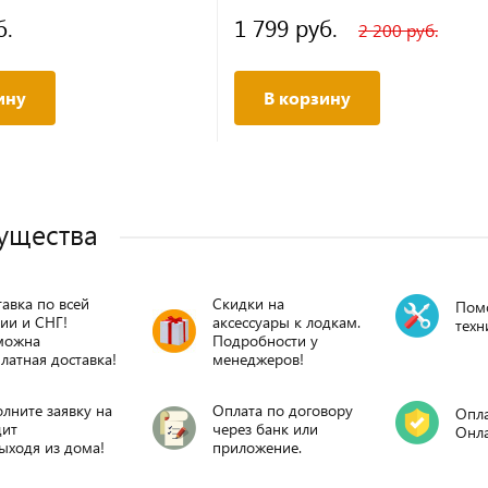
б.
1 799 руб.
2 200 руб.
ину
В корзину
ущества
авка по всей
Скидки на
Пом
ии и СНГ!
аксессуары к лодкам.
техн
можна
Подробности у
латная доставка!
менеджеров!
лните заявку на
Оплата по договору
Опла
дит
через банк или
Онл
ыходя из дома!
приложение.