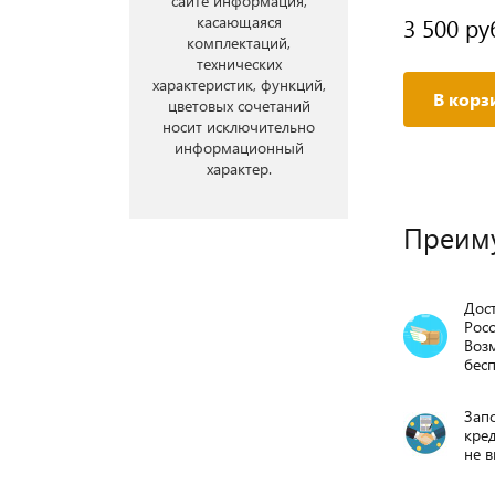
сайте информация,
касающаяся
3 500 ру
комплектаций,
технических
характеристик, функций,
В корз
цветовых сочетаний
носит исключительно
информационный
характер.
Преим
Дост
Росс
Воз
бесп
Запо
кре
не в