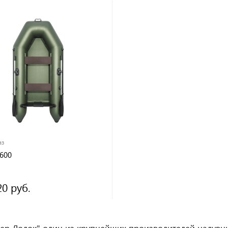
аз
600
20 руб.