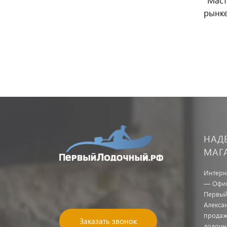
"Маст
рынке
НАД
МАГ
Интерн
— Офиц
Первый
Алекса
продаж
Заказать звонок
лодочн