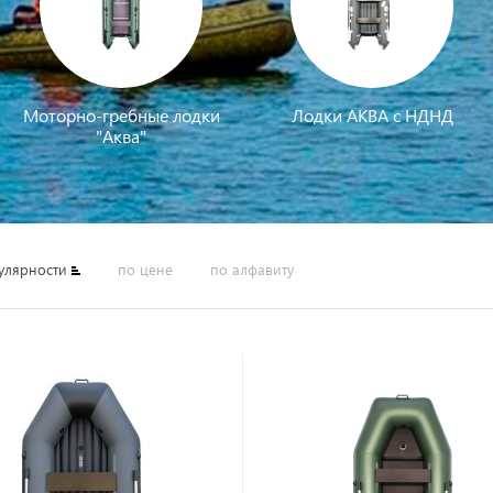
Моторно-гребные лодки
Лодки АКВА с НДНД
"Аква"
улярности
по цене
по алфавиту