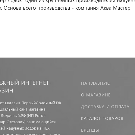
ер Лодок" один из крупнейших производителей надувны
. Основа всего производства - компания Аква Мастер
ЕЖНЫЙ ИНТЕРНЕТ-
НА ГЛАВНУЮ
АЗИН
О МАГАЗИНЕ
ет-магазин ПервыйЛодочный.РФ
ДОСТАВКА И ОПЛАТА
иальный сайт магазина
Лодочный.РФ (ИП Рогов
КАТАЛОГ ТОВАРОВ
ндр Олегович) занимающийся
ей надувных лодок из ПВХ,
БРЕНДЫ
ых моторов и аксессуаров к ним.