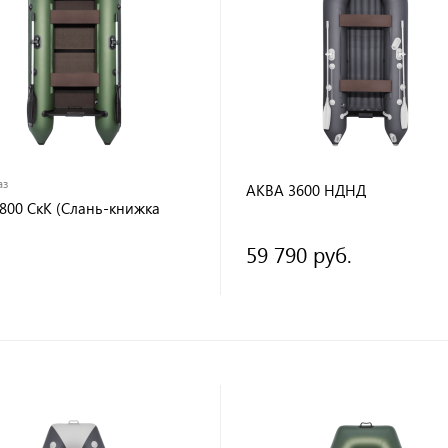
аз
АКВА 3600 НДНД
800 СкК (Слань-книжка
59 790 руб.