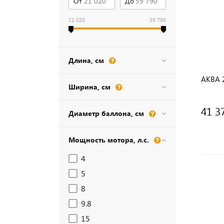
От
До
21 020
59 790
Длина, см
АКВА 
Ширина, см
41 3
Диаметр баллона, см
Мощность мотора, л.с.
4
5
8
9.8
15