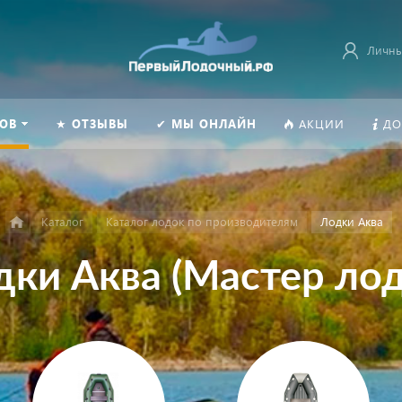
Личны
ОВ
★ ОТЗЫВЫ
✔ МЫ ОНЛАЙН
АКЦИИ
ДО
Каталог
Каталог лодок по производителям
Лодки Аква
дки Аква (Мастер лод