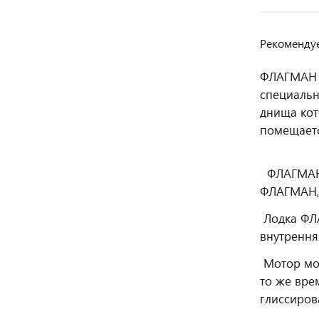
Рекомендуе
ФЛАГМАН 3
специальн
днища кот
помещаетс
ФЛАГМАН 3
ФЛАГМАН, 
Лодка ФЛА
внутрення
Мотор мощ
то же вре
глиссиров