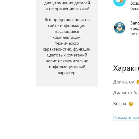
для уточнения деталей
Воз
бесп
и оформления заказа!
Вся представленная на
Запо
сайте информация,
кре
касающаяся
не в
комплектаций,
технических
характеристик, функций,
цветовых сочетаний
носит исключительно
Характ
информационный
характер.
Длина, см
Диаметр ба
Вес, кг
Показать все