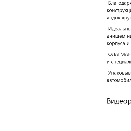
Благодаря
конструкц
лодок дру
Идеальный
днищем ни
корпуса и
ФЛАГМАН 3
и специал
Упаковыва
автомобил
Видео