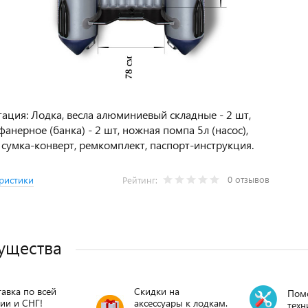
ация: Лодка, весла алюминиевый складные - 2 шт,
фанерное (банка) - 2 шт, ножная помпа 5л (насос),
 сумка-конверт, ремкомплект, паспорт-инструкция.
0 отзывов
ристики
Рейтинг:
ущества
авка по всей
Скидки на
Пом
ии и СНГ!
аксессуары к лодкам.
техн