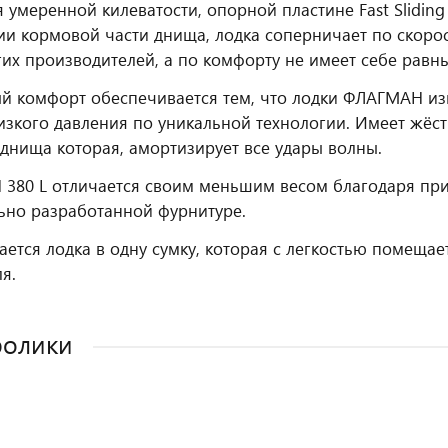
 умеренной килеватости, опорной пластине Fast Slidin
ии кормовой части днища, лодка соперничает по скоро
гих производителей, а по комфорту не имеет себе равны
 комфорт обеспечивается тем, что лодки ФЛАГМАН из
зкого давления по уникальной технологии. Имеет жёст
 днища которая, амортизирует все удары волны.
80 L отличается своим меньшим весом благодаря пр
ьно разработанной фурнитуре.
ется лодка в одну сумку, которая с легкостью помещае
я.
ролики