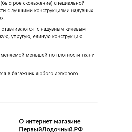
g (быстрое скольжение) специальной
сти с лучшими конструкциями надувных
х.
готавливаются с надувным килевым
кую, упругую, единую конструкцию
именяемой меньшей по плотности ткани
тся в багажник любого легкового
О интернет магазине
ПервыйЛодочный.РФ