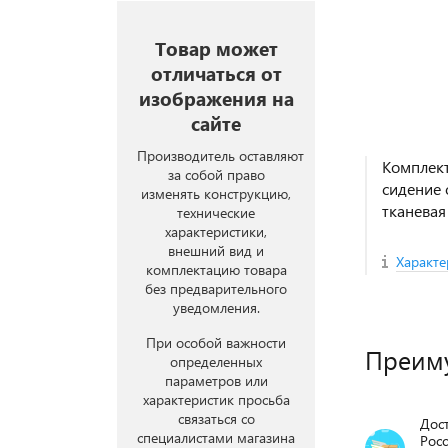
Товар может
отличаться от
изображения на
сайте
Производитель оставляют
Комплект
за собой право
сидение 
изменять конструкцию,
тканевая
технические
характеристики,
внешний вид и
Характе
комплектацию товара
без предварительного
уведомления.
При особой важности
Преим
определенных
параметров или
характеристик просьба
связаться со
Дост
специалистами магазина
Росс