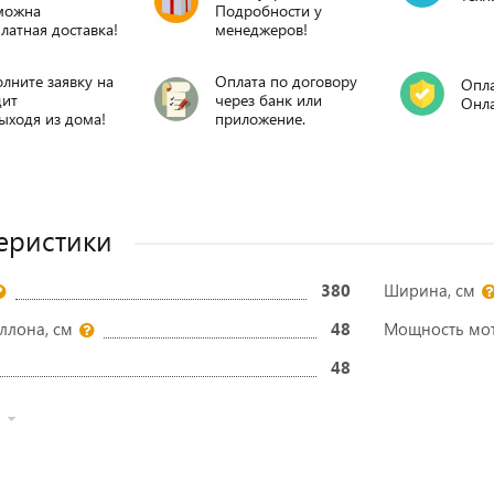
можна
Подробности у
латная доставка!
менеджеров!
лните заявку на
Оплата по договору
Опла
дит
через банк или
Онл
ыходя из дома!
приложение.
еристики
380
Ширина, см
ллона, см
48
Мощность мото
48