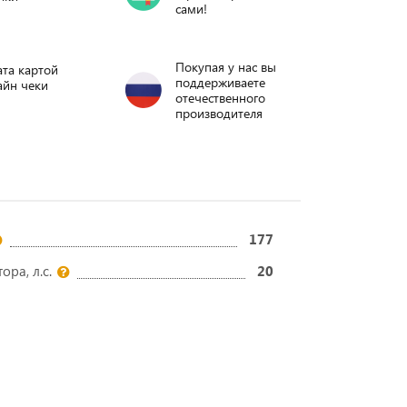
сами!
Покупая у нас вы
та картой
поддерживаете
айн чеки
отечественного
производителя
177
ра, л.с.
20