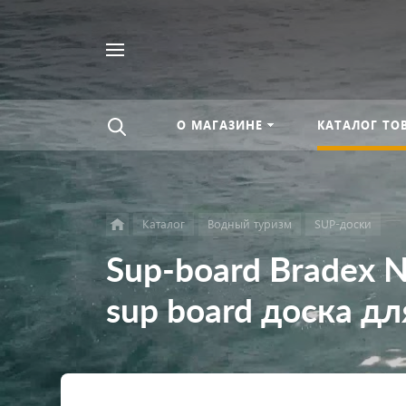
Найти
везде
О МАГАЗИНЕ
КАТАЛОГ ТО
Каталог
Водный туризм
SUP-доски
Sup-board Bradex N
sup board доска дл