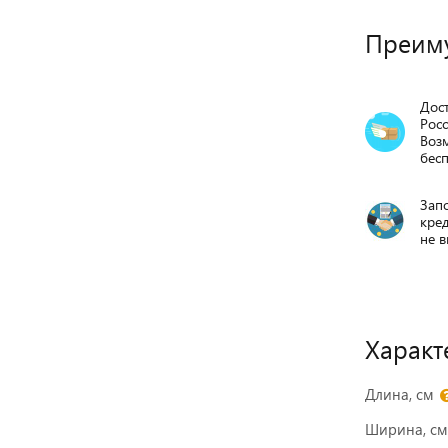
Преим
Дост
Росс
Воз
бесп
Запо
кре
не в
Характ
Длина, см
Ширина, см