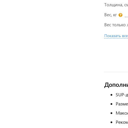
Толщина, с
Вес, кг
Вес только 
Показать все
Дополн
SUP-д
Размер
Макси
Реком