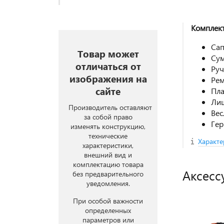
Комплект
Сап
Товар может
Сум
отличаться от
Руч
изображения на
Рем
сайте
Пла
Лиш
Производитель оставляют
Вес
за собой право
Гер
изменять конструкцию,
технические
Характе
характеристики,
внешний вид и
комплектацию товара
Аксесс
без предварительного
уведомления.
При особой важности
определенных
параметров или