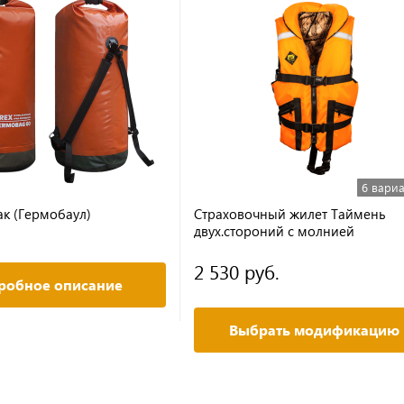
6 вари
к (Гермобаул)
Страховочный жилет Таймень
двух.стороний с молнией
воротником
2 530 руб.
робное описание
Выбрать модификацию