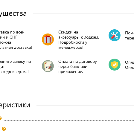
ущества
авка по всей
Скидки на
Пом
ии и СНГ!
аксессуары к лодкам.
техн
можна
Подробности у
латная доставка!
менеджеров!
лните заявку на
Оплата по договору
Опла
дит
через банк или
Онл
ыходя из дома!
приложение.
еристики