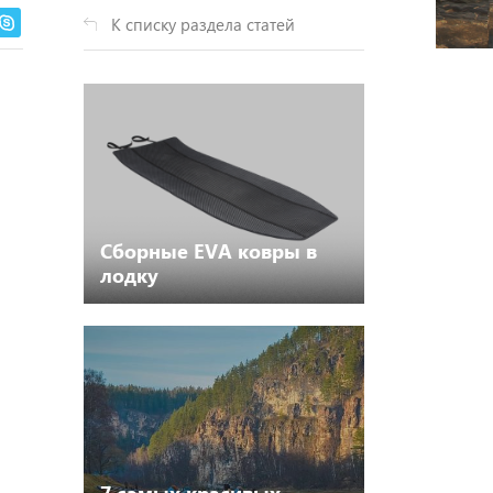
К списку раздела статей
Сборные EVA ковры в
лодку
7 самых красивых