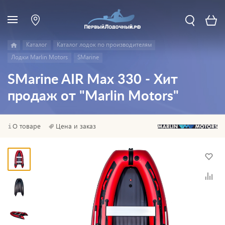
Каталог
Каталог лодок по производителям
Лодки Marlin Motors
SMarine
SMarine AIR Max 330 - Хит
продаж от "Marlin Motors"
О товаре
Цена и заказ