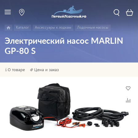
Каталог
Аксессуары к лодкам
Лодочные насосы
Электрический насос MARLIN
GP-80 S
О товаре
Цена и заказ