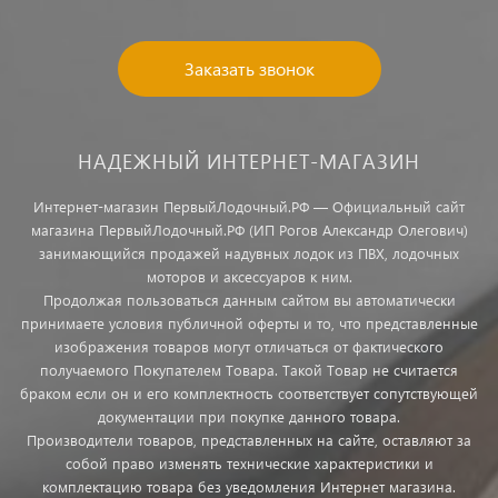
Заказать звонок
НАДЕЖНЫЙ ИНТЕРНЕТ-МАГАЗИН
Интернет-магазин ПервыйЛодочный.РФ — Официальный сайт
магазина ПервыйЛодочный.РФ (ИП Рогов Александр Олегович)
занимающийся продажей надувных лодок из ПВХ, лодочных
моторов и аксессуаров к ним.
Продолжая пользоваться данным сайтом вы автоматически
принимаете условия публичной оферты и то, что представленные
изображения товаров могут отличаться от фактического
получаемого Покупателем Товара. Такой Товар не считается
браком если он и его комплектность соответствует сопутствующей
документации при покупке данного товара.
Производители товаров, представленных на сайте, оставляют за
собой право изменять технические характеристики и
комплектацию товара без уведомления Интернет магазина.