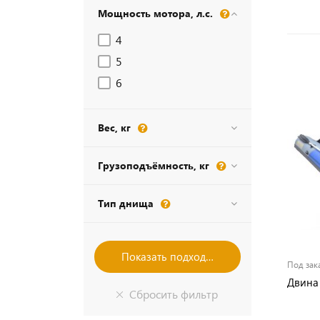
Мощность мотора, л.с.
4
5
6
Вес, кг
Грузоподъёмность, кг
Тип днища
Под зак
Двина