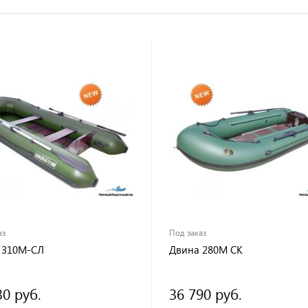
аз
Под заказ
 310М-СЛ
Двина 280М СК
30 руб.
36 790 руб.