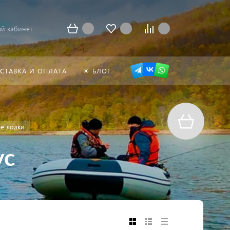
й кабинет
СТАВКА И ОПЛАТА
☀ БЛОГ
е лодки
ус