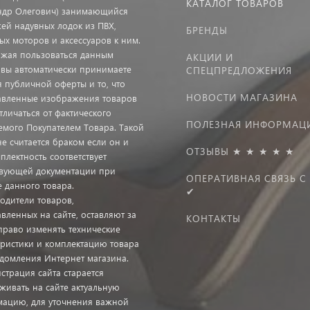
КАТАЛОГ ТОВАРОВ
ндр Олегович) занимающийся
ей надувных лодок из ПВХ,
БРЕНДЫ
ых моторов и аксессуаров к ним.
жая пользоваться данным
АКЦИИ И
 вы автоматически принимаете
СПЕЦПРЕДЛОЖЕНИЯ
я публичной оферты и то, что
НОВОСТИ МАГАЗИНА
авленные изображения товаров
тличаться от фактического
ПОЛЕЗНАЯ ИНФОРМАЦ
емого Покупателем Товара. Такой
не считается браком если он и
ОТЗЫВЫ ★ ★ ★ ★ ★
плектность соответствует
твующей документации при
ОПЕРАТИВНАЯ СВЯЗЬ С
е данного товара.
✔
одители товаров,
вленных на сайте, оставляют за
КОНТАКТЫ
право изменять технические
еристики и комплектацию товара
едомления Интернет магазина.
страция сайта старается
живать на сайте актуальную
ацию, для уточнения важной