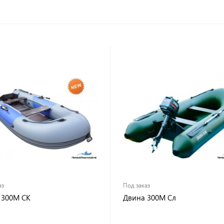
аз
Под заказ
 300М СК
Двина 300М Сл