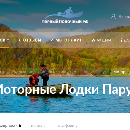
Личны
ОВ
★ ОТЗЫВЫ
✔ МЫ ОНЛАЙН
АКЦИИ
ДО
алог
Каталог лодок по производителям
Лодки Парус
Моторны
оторные Лодки Пар
улярности
по цене
по алфавиту