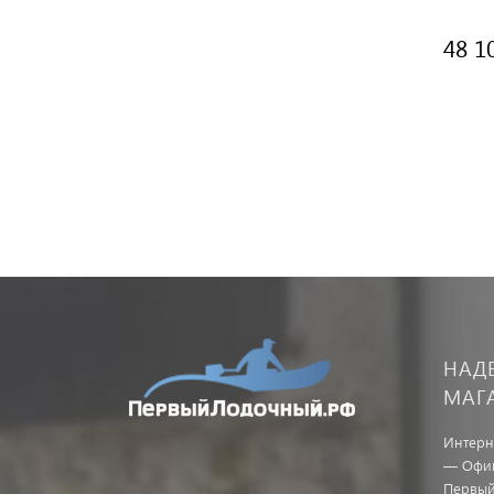
48 1
НАД
МАГ
Интерн
— Офиц
Первый