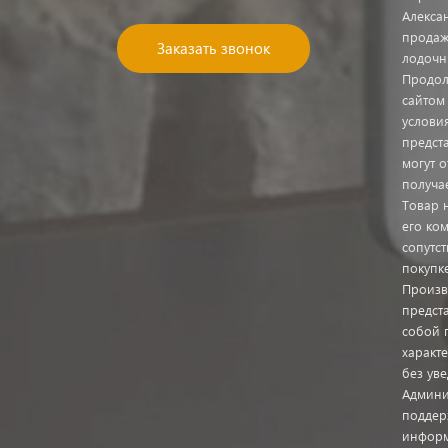
Алекса
продаж
Заказать звонок
лодочн
Продол
сайтом
услови
предст
могут о
получа
Товар 
его ком
сопутс
покупк
Произв
предста
собой 
характ
без ув
Админи
поддер
информ