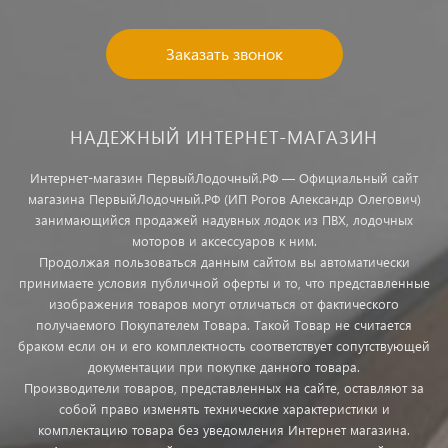
Заказать звонок
НАДЕЖНЫЙ ИНТЕРНЕТ-МАГАЗИН
Интернет-магазин ПервыйЛодочный.РФ — Официальный сайт
магазина ПервыйЛодочный.РФ (ИП Рогов Александр Олегович)
занимающийся продажей надувных лодок из ПВХ, лодочных
моторов и аксессуаров к ним.
Продолжая пользоваться данным сайтом вы автоматически
принимаете условия публичной оферты и то, что представленные
изображения товаров могут отличаться от фактического
получаемого Покупателем Товара. Такой Товар не считается
браком если он и его комплектность соответствует сопутствующей
документации при покупке данного товара.
Производители товаров, представленных на сайте, оставляют за
собой право изменять технические характеристики и
комплектацию товара без уведомления Интернет магазина.