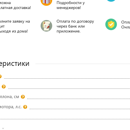
можна
Подробности у
латная доставка!
менеджеров!
лните заявку на
Оплата по договору
Опла
дит
через банк или
Онл
ыходя из дома!
приложение.
еристики
ллона, см
тора, л.с.