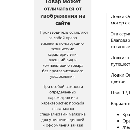
Товар может
отличаться от
изображения на
Лодки Or
сайте
мотор с 
Производитель оставляют
Эта сери
за собой право
Благодар
изменять конструкцию,
отклоняе
технические
характеристики,
Лодки эт
внешний вид и
путешест
комплектацию товара
без предварительного
Лодки Or
уведомления.
цветов:
При особой важности
Цвет 1 \ 
определенных
параметров или
Вариант
характеристик просьба
связаться со
Кр
специалистами магазина
для уточнения деталей
Ор
и оформления заказа!
Жё