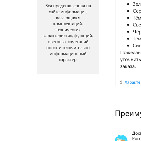
Зе
Вся представленная на
Се
сайте информация,
Тё
касающаяся
комплектаций,
Све
технических
Чё
характеристик, функций,
Тё
цветовых сочетаний
Си
носит исключительно
Пожелани
информационный
уточнит
характер.
заказа.
Характе
Преим
Дост
Росс