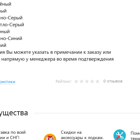
лёный
рый
мно-Серый
тло-Серый
рный
мно-Синий
ний
я Вы можете указать в примечании к заказу или
ь напрямую у менеджера во время подтверждения
0 отзывов
ристики
Рейтинг:
ущества
авка по всей
Скидки на
Пом
ии и СНГ!
аксессуары к лодкам.
техн