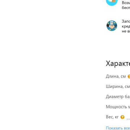
Воз
бесп
Запо
кре
не в
Характ
Длина, см
Ширина, см
Диаметр ба
Мощность мо
Вес, кг
Показать все