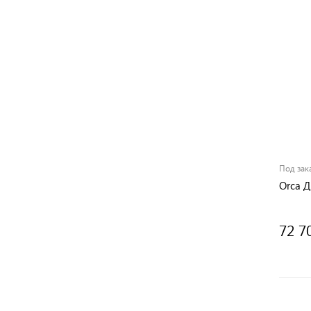
Под зак
Orca 
72 7