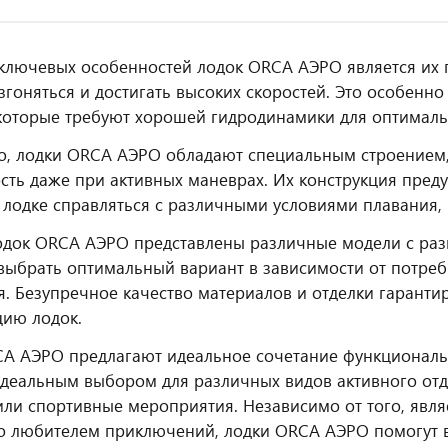
ключевых особенностей лодок ORCA АЭРО является их п
згоняться и достигать высоких скоростей. Это особенн
которые требуют хорошей гидродинамики для оптималь
о, лодки ORCA АЭРО обладают специальным строением,
сть даже при активных маневрах. Их конструкция преду
 лодке справляться с различными условиями плавания,
одок ORCA АЭРО представлены различные модели с раз
выбрать оптимальный вариант в зависимости от потре
я. Безупречное качество материалов и отделки гаранти
цию лодок.
A АЭРО предлагают идеальное сочетание функциональн
идеальным выбором для различных видов активного отд
или спортивные мероприятия. Независимо от того, яв
о любителем приключений, лодки ORCA АЭРО помогут 