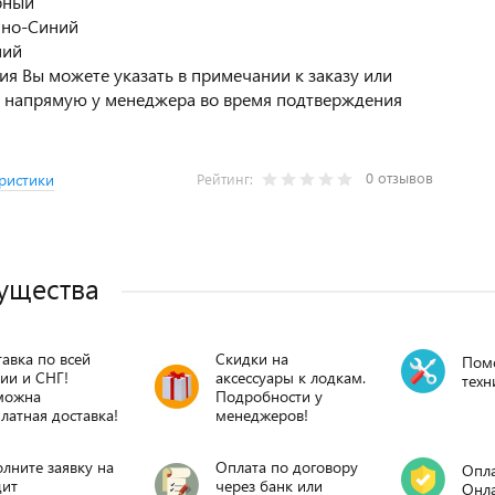
рный
мно-Синий
ний
я Вы можете указать в примечании к заказу или
ь напрямую у менеджера во время подтверждения
0 отзывов
ристики
Рейтинг:
ущества
авка по всей
Скидки на
Пом
ии и СНГ!
аксессуары к лодкам.
техн
можна
Подробности у
латная доставка!
менеджеров!
лните заявку на
Оплата по договору
Опла
дит
через банк или
Онл