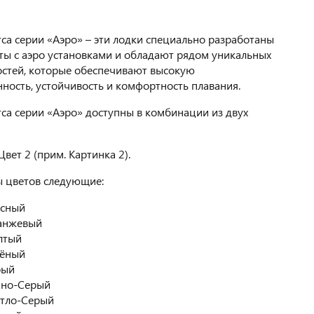
ca серии «Аэро» – эти лодки специально разработаны
ты с аэро установками и обладают рядом уникальных
стей, которые обеспечивают высокую
ность, устойчивость и комфортность плавания.
ca серии «Аэро» доступны в комбинации из двух
Цвет 2 (прим. Картинка 2).
ы цветов следующие:
асный
анжевый
лтый
лёный
рый
мно-Серый
тло-Серый