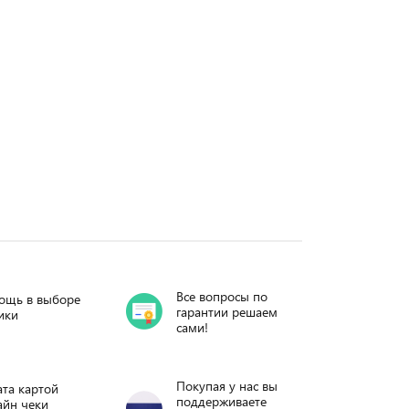
Все вопросы по
ощь в выборе
гарантии решаем
ики
сами!
Покупая у нас вы
та картой
поддерживаете
айн чеки