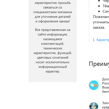
Чё
характеристик просьба
Тё
связаться со
Си
специалистами магазина
Пожелани
для уточнения деталей
и оформления заказа!
уточнит
заказа.
Вся представленная на
сайте информация,
касающаяся
Характе
комплектаций,
технических
характеристик, функций,
цветовых сочетаний
Преим
носит исключительно
информационный
характер.
Дост
Росс
Воз
бесп
Запо
кре