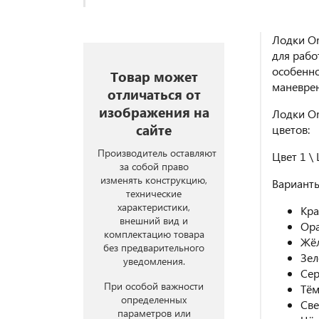
Лодки Or
для рабо
особенно
Товар может
маневрен
отличаться от
изображения на
Лодки Or
сайте
цветов:
Производитель оставляют
Цвет 1 \ 
за собой право
изменять конструкцию,
Вариант
технические
характеристики,
Кр
внешний вид и
Ор
комплектацию товара
Жё
без предварительного
Зе
уведомления.
Се
При особой важности
Тё
определенных
Све
параметров или