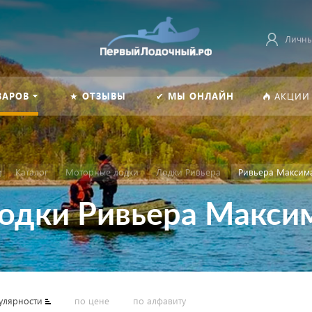
Личны
ВАРОВ
★ ОТЗЫВЫ
✔ МЫ ОНЛАЙН
АКЦИИ
Каталог
Моторные лодки
Лодки Ривьера
Ривьера Максим
одки Ривьера Макси
улярности
по цене
по алфавиту