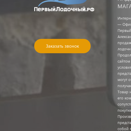
МАГ
Интерн
— Офиц
Первый
Алекса
продаж
Заказать звонок
лодочн
Продол
сайтом
услови
предст
могут о
получа
Товар 
его ком
сопутс
покупк
Произв
предста
собой 