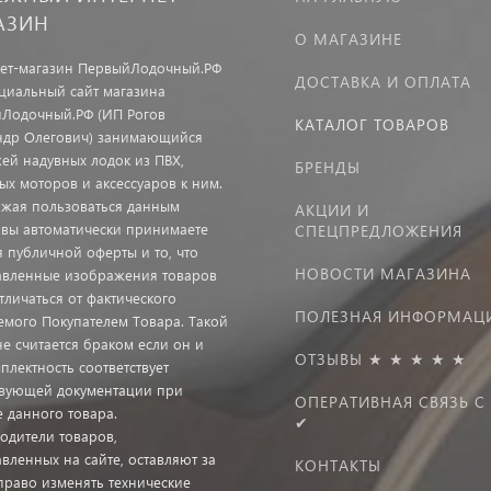
АЗИН
О МАГАЗИНЕ
ет-магазин ПервыйЛодочный.РФ
ДОСТАВКА И ОПЛАТА
иальный сайт магазина
Лодочный.РФ (ИП Рогов
КАТАЛОГ ТОВАРОВ
ндр Олегович) занимающийся
ей надувных лодок из ПВХ,
БРЕНДЫ
ых моторов и аксессуаров к ним.
жая пользоваться данным
АКЦИИ И
 вы автоматически принимаете
СПЕЦПРЕДЛОЖЕНИЯ
я публичной оферты и то, что
НОВОСТИ МАГАЗИНА
авленные изображения товаров
тличаться от фактического
ПОЛЕЗНАЯ ИНФОРМАЦ
емого Покупателем Товара. Такой
не считается браком если он и
ОТЗЫВЫ ★ ★ ★ ★ ★
плектность соответствует
твующей документации при
ОПЕРАТИВНАЯ СВЯЗЬ С
е данного товара.
✔
одители товаров,
вленных на сайте, оставляют за
КОНТАКТЫ
право изменять технические