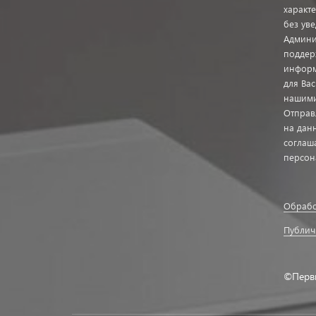
характ
без ув
Админи
поддер
информ
для Ва
нашими
Отправ
на дан
соглаш
персон
Обрабо
Публич
©Перв