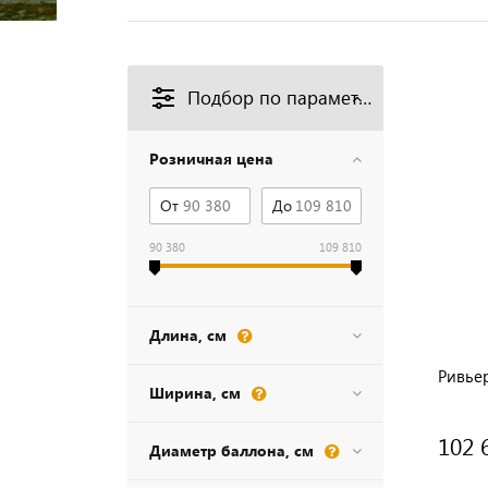
Подбор по параметрам
Розничная цена
От
До
90 380
109 810
Длина, см
Ривье
Ширина, см
102 
Диаметр баллона, см