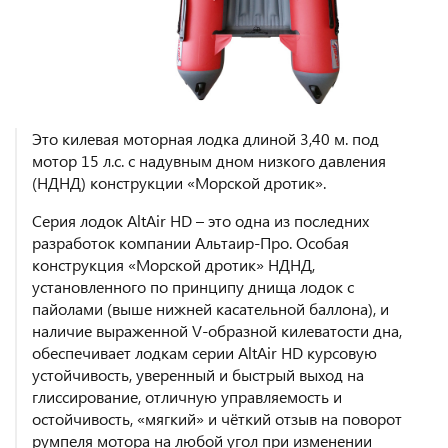
Это килевая моторная лодка длиной 3,40 м. под
мотор 15 л.с. с надувным дном низкого давления
(НДНД) конструкции «Морской дротик».
Серия лодок AltAir HD – это одна из последних
разработок компании Альтаир-Про. Особая
конструкция «Морской дротик» НДНД,
установленного по принципу днища лодок с
пайолами (выше нижней касательной баллона), и
наличие выраженной V-образной килеватости дна,
обеспечивает лодкам серии AltAir HD курсовую
устойчивость, уверенный и быстрый выход на
глиссирование, отличную управляемость и
остойчивость, «мягкий» и чёткий отзыв на поворот
румпеля мотора на любой угол при изменении