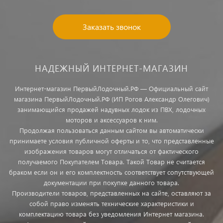
Заказать звонок
НАДЕЖНЫЙ ИНТЕРНЕТ-МАГАЗИН
Интернет-магазин ПервыйЛодочный.РФ — Официальный сайт
магазина ПервыйЛодочный.РФ (ИП Рогов Александр Олегович)
занимающийся продажей надувных лодок из ПВХ, лодочных
моторов и аксессуаров к ним.
Продолжая пользоваться данным сайтом вы автоматически
принимаете условия публичной оферты и то, что представленные
изображения товаров могут отличаться от фактического
получаемого Покупателем Товара. Такой Товар не считается
браком если он и его комплектность соответствует сопутствующей
документации при покупке данного товара.
Производители товаров, представленных на сайте, оставляют за
собой право изменять технические характеристики и
комплектацию товара без уведомления Интернет магазина.