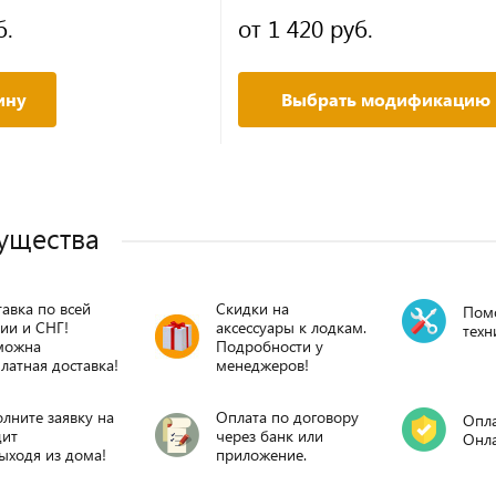
б.
от 1 420 руб.
ину
Выбрать модификацию
ущества
авка по всей
Скидки на
Пом
ии и СНГ!
аксессуары к лодкам.
техн
можна
Подробности у
латная доставка!
менеджеров!
лните заявку на
Оплата по договору
Опла
дит
через банк или
Онл
ыходя из дома!
приложение.