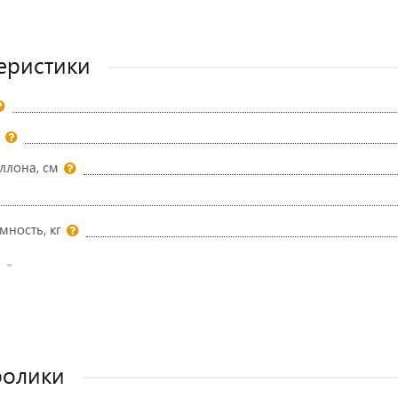
еристики
ллона, см
мность, кг
ролики