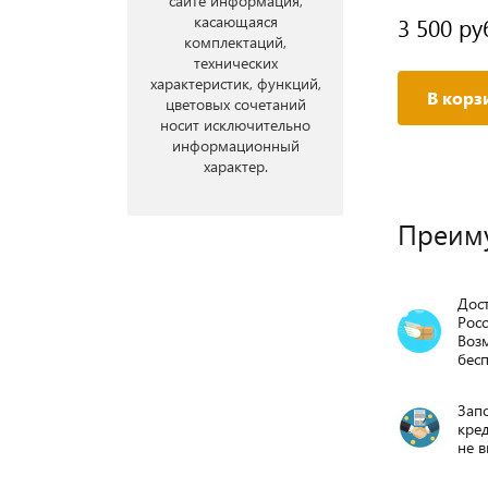
сайте информация,
касающаяся
3 500 ру
комплектаций,
технических
характеристик, функций,
В корз
цветовых сочетаний
носит исключительно
информационный
характер.
Преим
Дост
Росс
Воз
бесп
Запо
кре
не в