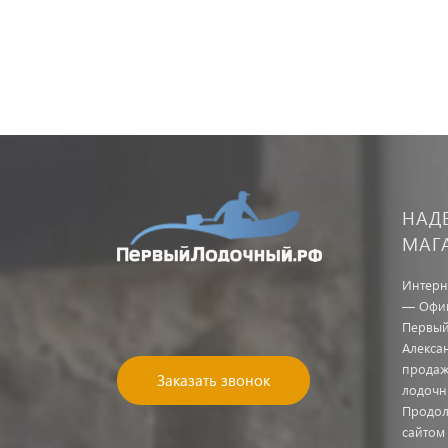
НАД
МАГ
Интерн
— Офиц
Первый
Алекса
продаж
Заказать звонок
лодочн
Продол
сайтом