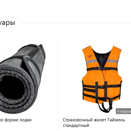
уары
6 вари
по форме лодки
Страховочный жилет Таймень
стандартный