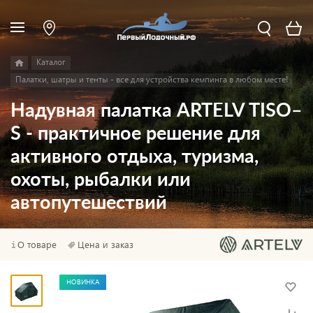
Каталог
Палатки, шатры и тенты - все для устройства кемпинга в любом месте!
Надувная палатка ARTELV TISO–
S - практичное решение для
активного отдыха, туризма,
охоты, рыбалки или
автопутешествий
О товаре
Цена и заказ
НОВИНКА