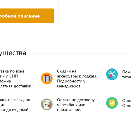
робное описание
ущества
авка по всей
Скидки на
Пом
ии и СНГ!
аксессуары к лодкам.
техн
можна
Подробности у
латная доставка!
менеджеров!
лните заявку на
Оплата по договору
Опла
дит
через банк или
Онл
ыходя из дома!
приложение.