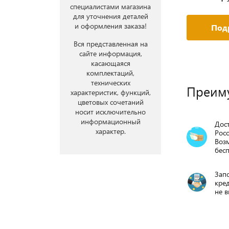
специалистами магазина
для уточнения деталей
и оформления заказа!
Под
Вся представленная на
сайте информация,
касающаяся
комплектаций,
технических
Преим
характеристик, функций,
цветовых сочетаний
носит исключительно
информационный
Дост
характер.
Росс
Воз
бесп
Запо
кре
не в