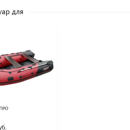
уар для
 ПРО
уб.