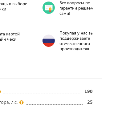
Все вопросы по
ощь в выборе
гарантии решаем
ики
сами!
Покупая у нас вы
та картой
поддерживаете
айн чеки
отечественного
производителя
190
ра, л.с.
25