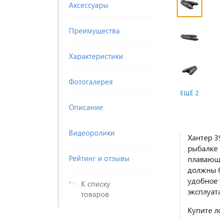
Аксессуары
Преимущества
Характеристики
Фотогалерея
ЕЩЁ 2
Описание
Видеоролики
Хантер 3
рыбалке 
Рейтинг и отзывы
плавающе
должны б
удобное 
К списку
эксплуат
товаров
Купите л