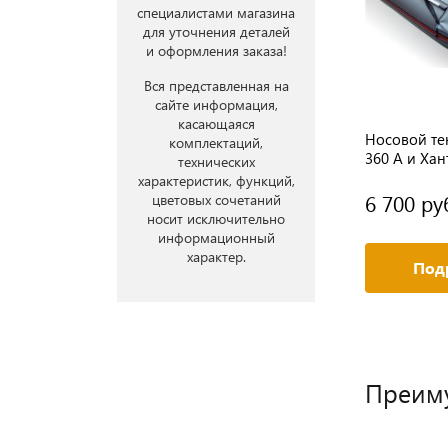
специалистами магазина
для уточнения деталей
и оформления заказа!
Вся представленная на
сайте информация,
касающаяся
Сумка бортовая / Сумка на баллон
Носовой те
комплектаций,
360 А и Хан
технических
характеристик, функций,
5 700 руб.
6 700 ру
цветовых сочетаний
носит исключительно
информационный
характер.
Подробное описание
Под
Преим