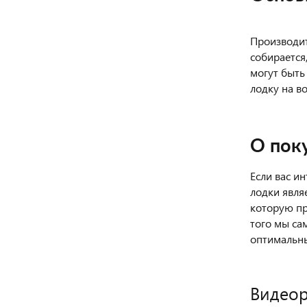
Производит
собирается
могут быть
лодку на во
О пок
Если вас и
лодки явля
которую пр
того мы са
оптимальн
Видео