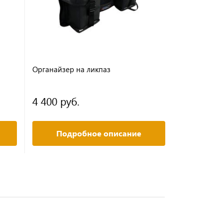
Органайзер на ликпаз
Сумка борто
4 400 руб.
5 700 ру
Подробное описание
Под