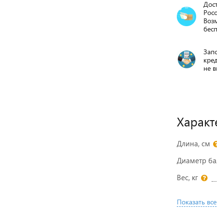
Дост
Росс
Воз
бесп
Запо
кре
не в
Характ
Длина, см
Диаметр ба
Вес, кг
Показать все