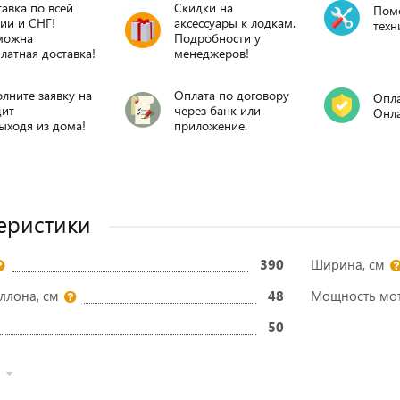
авка по всей
Скидки на
Пом
ии и СНГ!
аксессуары к лодкам.
техн
можна
Подробности у
латная доставка!
менеджеров!
лните заявку на
Оплата по договору
Опла
дит
через банк или
Онл
ыходя из дома!
приложение.
еристики
390
Ширина, см
ллона, см
48
Мощность мото
50