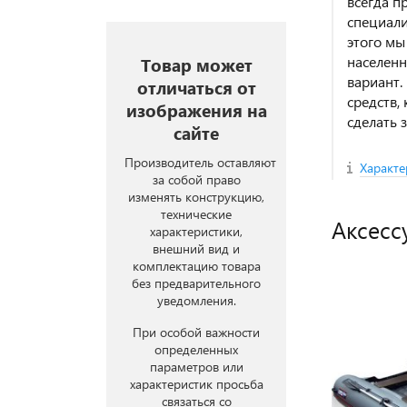
всегда п
специали
этого мы
населенн
Товар может
вариант.
отличаться от
средств,
изображения на
сделать з
сайте
Производитель оставляют
Характе
за собой право
изменять конструкцию,
технические
Аксесс
характеристики,
внешний вид и
комплектацию товара
без предварительного
уведомления.
При особой важности
определенных
параметров или
характеристик просьба
связаться со