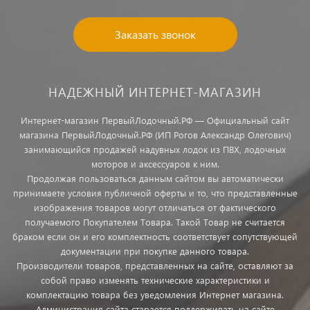
Заказать звонок
НАДЕЖНЫЙ ИНТЕРНЕТ-МАГАЗИН
Интернет-магазин ПервыйЛодочный.РФ — Официальный сайт
магазина ПервыйЛодочный.РФ (ИП Рогов Александр Олегович)
занимающийся продажей надувных лодок из ПВХ, лодочных
моторов и аксессуаров к ним.
Продолжая пользоваться данным сайтом вы автоматически
принимаете условия публичной оферты и то, что представленные
изображения товаров могут отличаться от фактического
получаемого Покупателем Товара. Такой Товар не считается
браком если он и его комплектность соответствует сопутствующей
документации при покупке данного товара.
Производители товаров, представленных на сайте, оставляют за
собой право изменять технические характеристики и
комплектацию товара без уведомления Интернет магазина.
Администрация сайта старается поддерживать на сайте