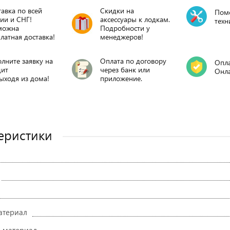
авка по всей
Скидки на
Пом
ии и СНГ!
аксессуары к лодкам.
техн
можна
Подробности у
латная доставка!
менеджеров!
лните заявку на
Оплата по договору
Опла
дит
через банк или
Онл
ыходя из дома!
приложение.
еристики
атериал
 материал