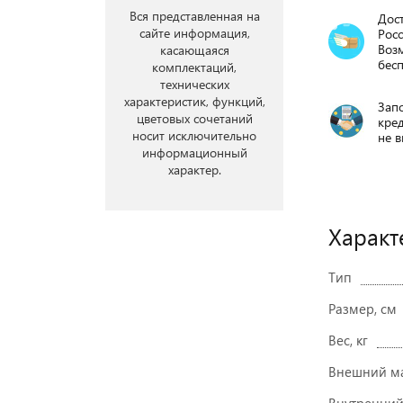
Вся представленная на
Дост
сайте информация,
Росс
Воз
касающаяся
бесп
комплектаций,
технических
характеристик, функций,
Запо
цветовых сочетаний
кре
носит исключительно
не в
информационный
характер.
Характ
Тип
Размер, см
Вес, кг
Внешний м
Внутренний