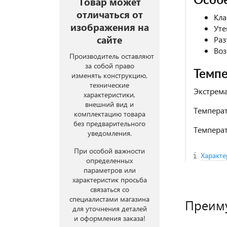
Особ
Товар может
отличаться от
Кла
изображения на
Уте
сайте
Раз
Воз
Производитель оставляют
за собой право
Темп
изменять конструкцию,
технические
Экстре
характеристики,
внешний вид и
Темпер
комплектацию товара
без предварительного
Темпер
уведомления.
При особой важности
Характе
определенных
параметров или
характеристик просьба
связаться со
специалистами магазина
Преим
для уточнения деталей
и оформления заказа!