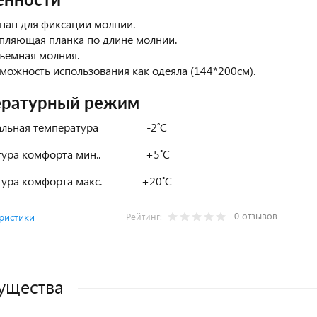
енности
пан для фиксации молнии.
пляющая планка по длине молнии.
ъемная молния.
можность использования как одеяла (144*200см).
ературный режим
мальная температура -2˚C
атура комфорта мин.. +5˚C
атура комфорта макс. +20˚C
0 отзывов
ристики
Рейтинг:
ущества