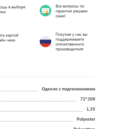
Все вопросы по
ощь в выборе
гарантии решаем
ики
сами!
Покупая у нас вы
та картой
поддерживаете
айн чеки
отечественного
производителя
Одеяло с подголовником
72*200
1,35
Polyester
Polycotton