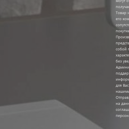
могут о
получа
Товар 
его ком
сопутс
покупк
Произв
предста
собой 
характ
без ув
Админи
поддер
информ
для Ва
нашими
Отправ
на дан
соглаш
персон