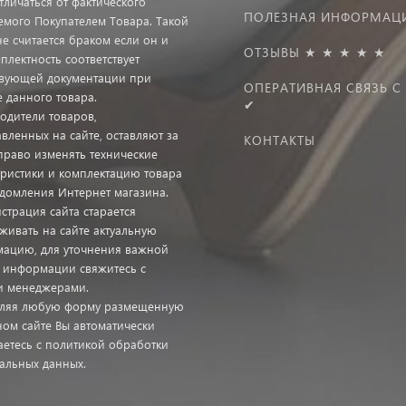
тличаться от фактического
ПОЛЕЗНАЯ ИНФОРМАЦ
емого Покупателем Товара. Такой
не считается браком если он и
ОТЗЫВЫ ★ ★ ★ ★ ★
плектность соответствует
твующей документации при
ОПЕРАТИВНАЯ СВЯЗЬ С
е данного товара.
✔
одители товаров,
вленных на сайте, оставляют за
КОНТАКТЫ
право изменять технические
еристики и комплектацию товара
едомления Интернет магазина.
страция сайта старается
живать на сайте актуальную
ацию, для уточнения важной
с информации свяжитесь с
 менеджерами.
ляя любую форму размещенную
ном сайте Вы автоматически
аетесь с политикой обработки
альных данных.