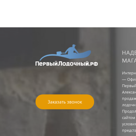
НАД
МАГ
Интерн
— Офиц
Первый
Алекса
продаж
Заказать звонок
лодочн
Продол
сайтом
услови
предст