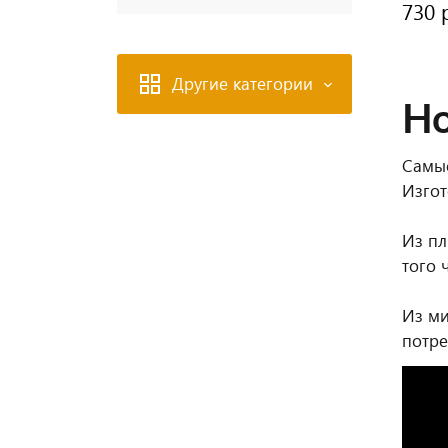
730 
Другие категории
Н
Самые
Изгот
Из пл
того 
Из ми
потре