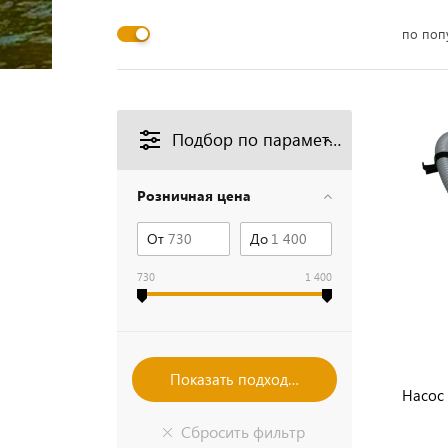
по поп
Подбор по параметрам
Розничная цена
От
До
730
1 400
Насос 