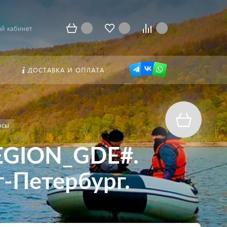
й кабинет
ДОСТАВКА И ОПЛАТА
осы
REGION_GDE#.
т-Петербург.