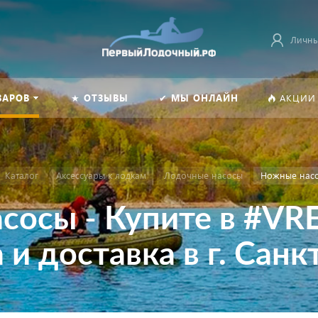
Личны
ВАРОВ
★ ОТЗЫВЫ
✔ МЫ ОНЛАЙН
АКЦИИ
Каталог
Аксессуары к лодкам
Лодочные насосы
Ножные нас
сосы - Купите в #V
 и доставка в г. Санк