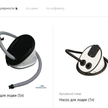
улярности
по цене
по алфавиту
Архивный товар
для лодки (5л)
Насос для лодки (7л)