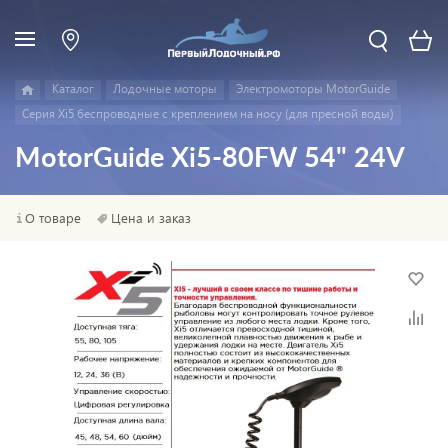
Каталог
Лодочные моторы
Электромоторы MotorGuide
Серия Xi5 беспроводные с креплением на носу (для пресной воды)
MotorGuide Xi5-80FW 54" 24V
О товаре
Цена и заказ