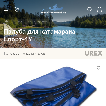
Каталог
Водный туризм
Катамараны
Палуба для катамарана
Спорт-4У
О товаре
Цена и заказ