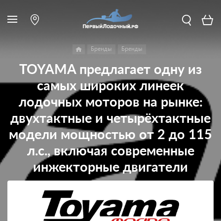
Бренды
Бренды
TOYAMA предлагает одну из
самых широких линеек
лодочных моторов на рынке:
двухтактные и четырёхтактные
модели мощностью от 2 до 115
л.с., включая современные
инжекторные двигатели