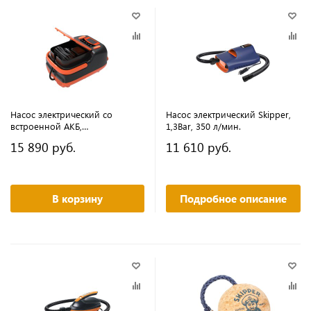
Насос электрический со
Насос электрический Skipper,
встроенной АКБ,
1,3Bar, 350 л/мин.
максимальное давление
15 890 руб.
11 610 руб.
1,1Bar, 350 л/мин.
В корзину
Подробное описание