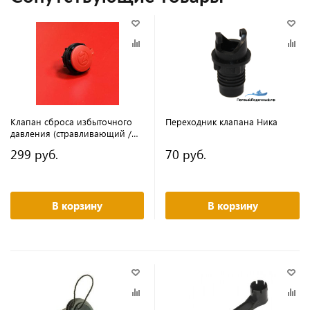
Клапан сброса избыточного
Переходник клапана Ника
давления (стравливающий /
предохранительный) для
299 руб.
70 руб.
надувных пвх лодок
В корзину
В корзину