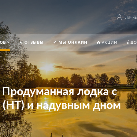
Личны
ОВ
★ ОТЗЫВЫ
✔ МЫ ОНЛАЙН
АКЦИИ
ДО
 Продуманная лодка с
 (НТ) и надувным дном