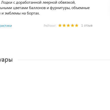
- Лодки с доработанной леерной обвязкой,
льными цветами баллонов и фурнитуры, объемные
 и эмблемы на бортах.
1 отзыв
ристики
Рейтинг:
уары