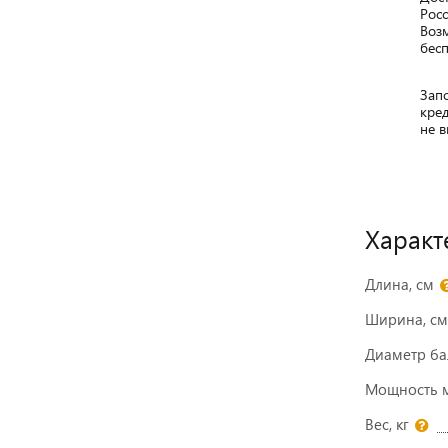
Росс
Воз
бесп
Запо
кре
не в
Характ
Длина, см
Ширина, см
Диаметр ба
Мощность мо
Вес, кг