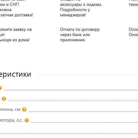
ии и СНГ!
аксессуары к лодкам.
техн
можна
Подробности у
латная доставка!
менеджеров!
лните заявку на
Оплата по договору
Опла
дит
через банк или
Онл
ыходя из дома!
приложение.
еристики
ллона, см
тора, л.с.