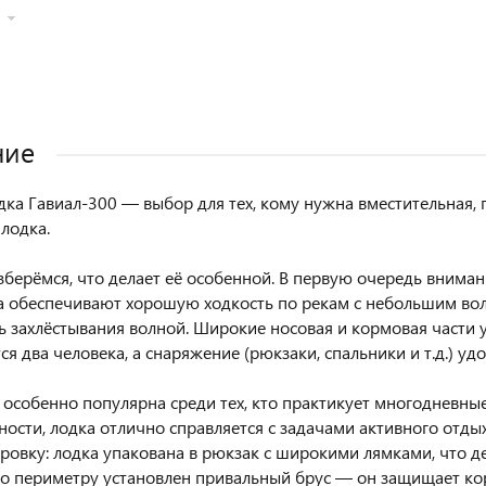
ние
дка Гавиал-300 — выбор для тех, кому нужна вместительная, 
лодка.
зберёмся, что делает её особенной. В первую очередь внима
а обеспечивают хорошую ходкость по рекам с небольшим вол
ь захлёстывания волной. Широкие носовая и кормовая части
я два человека, а снаряжение (рюкзаки, спальники и т.д.) уд
 особенно популярна среди тех, кто практикует многодневные
ности, лодка отлично справляется с задачами активного отды
ровку: лодка упакована в рюкзак с широкими лямками, что 
По периметру установлен привальный брус — он защищает кор