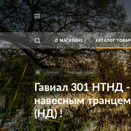
Найти
везде
О МАГАЗИНЕ
КАТАЛОГ ТОВАР
Каталог
Гребные лодки
Гавиал 301 НТНД -
навесным транцем
(НД) !