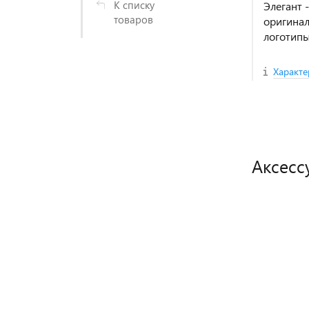
К списку
Элегант 
товаров
оригина
логотипы
Характе
Товар может
отличаться от
изображения на
сайте
Аксесс
Производитель оставляют
за собой право
изменять конструкцию,
технические
НОВИНКА
характеристики,
внешний вид и
комплектацию товара
без предварительного
уведомления.
При особой важности