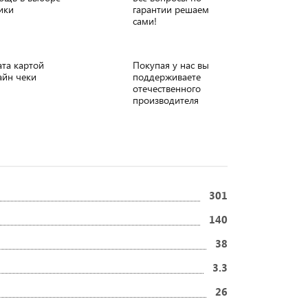
ики
гарантии решаем
сами!
та картой
Покупая у нас вы
айн чеки
поддерживаете
отечественного
производителя
301
140
38
3.3
26