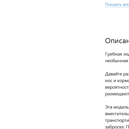
Показать все
Описа
Гребная ло
необычная 
Давайте ра
нос и корм
вероятност
размещаютс
Эта модель
вместитель
транспорти
заброске. 