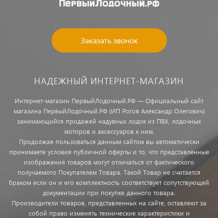
Заказать звонок
НАДЕЖНЫЙ ИНТЕРНЕТ-МАГАЗИН
Интернет-магазин ПервыйЛодочный.РФ — Официальный сайт
магазина ПервыйЛодочный.РФ (ИП Рогов Александр Олегович)
занимающийся продажей надувных лодок из ПВХ, лодочных
моторов и аксессуаров к ним.
Продолжая пользоваться данным сайтом вы автоматически
принимаете условия публичной оферты и то, что представленные
изображения товаров могут отличаться от фактического
получаемого Покупателем Товара. Такой Товар не считается
браком если он и его комплектность соответствует сопутствующей
документации при покупке данного товара.
Производители товаров, представленных на сайте, оставляют за
собой право изменять технические характеристики и