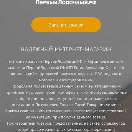
Заказать звонок
НАДЕЖНЫЙ ИНТЕРНЕТ-МАГАЗИН
Интернет-магазин ПервыйЛодочный.РФ — Официальный сайт
магазина ПервыйЛодочный.РФ (ИП Рогов Александр Олегович)
занимающийся продажей надувных лодок из ПВХ, лодочных
моторов и аксессуаров к ним.
Продолжая пользоваться данным сайтом вы автоматически
принимаете условия публичной оферты и то, что представленные
изображения товаров могут отличаться от фактического
получаемого Покупателем Товара. Такой Товар не считается
браком если он и его комплектность соответствует сопутствующей
документации при покупке данного товара.
Производители товаров, представленных на сайте, оставляют за
собой право изменять технические характеристики и